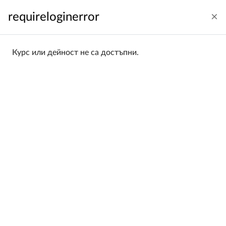
Прескочи на основното съдържание
requireloginerror
Влизане
Български ‎(bg)‎
Страничен панел
Курс или дейност не са достъпни.
Начална страница
Категории курсове
iPro i-Professionals
iPro i-Professionals
Categories:
iPro i-Professionals
Filtering:
All
Sorting:
Name