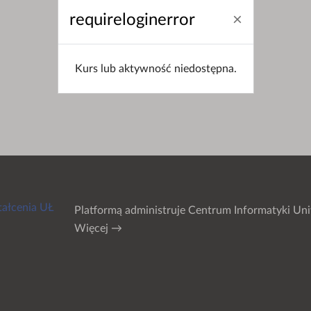
requireloginerror
Kurs lub aktywność niedostępna.
tałcenia UŁ
Platformą administruje
Centrum Informatyki Uni
Więcej →