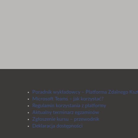
Poradnik wykładowcy – Platforma Zdalnego Ksz
Microsoft Teams – jak korzystać?
Regulamin korzystania z platformy
Aktualny terminarz egzaminów
Zgłoszenie kursu – przewodnik
Deklaracja dostępności