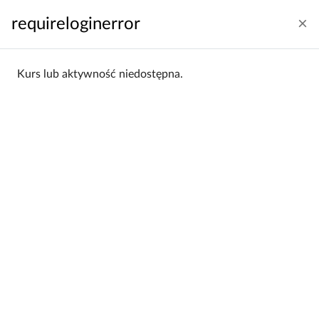
Przejdź do głównej zawartości
requireloginerror
Zaloguj się
Polski ‎(pl)‎
Panel boczny
Kurs lub aktywność niedostępna.
Strona główna
Kategorie kursów
Studium Języka Polskiego dla Cudzoziemców
SJP 2020/21
SJP 2020/21
Studium Języka Polskiego dla
Kategorie:
Cudzoziemców / SJP 2020/21
Filtrowanie:
Wszystkie
Sortowanie:
Alfabetycznie