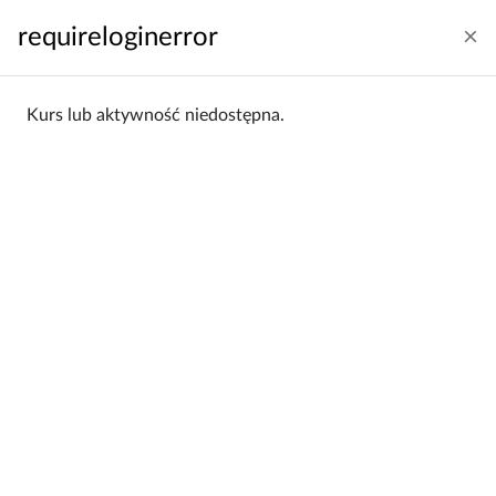
Przejdź do głównej zawartości
requireloginerror
Zaloguj się
Polski ‎(pl)‎
Panel boczny
Kurs lub aktywność niedostępna.
Strona główna
Kategorie kursów
Wydział Zarządzania
WZ 2025/26
WZ 2025/26
Wydział Zarządzania / WZ
Kategorie:
2025/26
Filtrowanie:
Wszystkie
Sortowanie:
Alfabetycznie