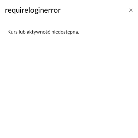
Przejdź do głównej zawartości
requireloginerror
Zaloguj się
Polski ‎(pl)‎
Panel boczny
Kurs lub aktywność niedostępna.
Strona główna
Kategorie kursów
Wydział Prawa i Administracji
Studia Podyplomowe Transport, spedycja i logistyka
Studia Podyplomowe Transport,
spedycja i logistyka
Wydział Prawa i Administracji /
Kategorie:
Studia Podyplomowe Transport,
spedycja i logistyka
Filtrowanie:
Wszystkie
Sortowanie:
Alfabetycznie