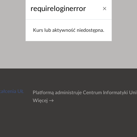
requireloginerror
Kurs lub aktywność niedostępna.
tałcenia UŁ
Platformą administruje
Centrum Informatyki Uni
Więcej →