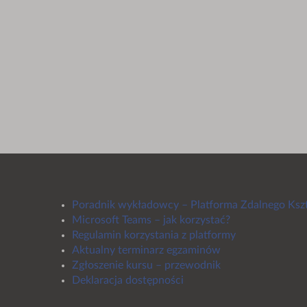
Poradnik wykładowcy – Platforma Zdalnego Ksz
Microsoft Teams – jak korzystać?
Regulamin korzystania z platformy
Aktualny terminarz egzaminów
Zgłoszenie kursu – przewodnik
Deklaracja dostępności