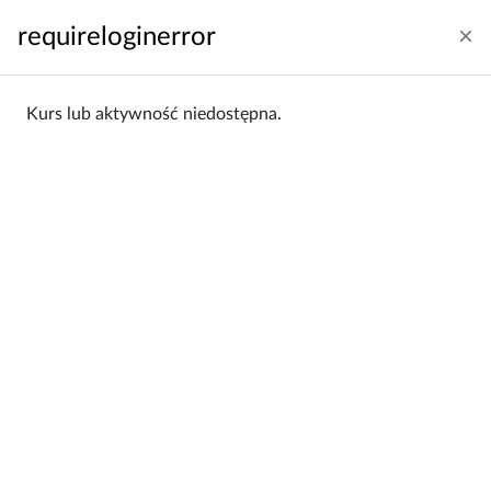
Przejdź do głównej zawartości
requireloginerror
Zaloguj się
Polski ‎(pl)‎
Panel boczny
Kurs lub aktywność niedostępna.
Strona główna
Kategorie kursów
Wydział Ekonomiczno-Socjologiczny
WES 2021/22
WES 2021/22
Wydział Ekonomiczno-
Kategorie:
Socjologiczny / WES 2021/22
Filtrowanie:
Wszystkie
Sortowanie:
Alfabetycznie