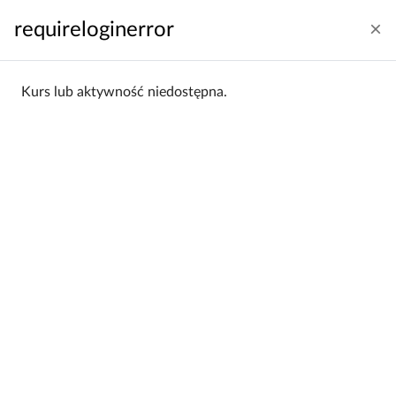
Przejdź do głównej zawartości
requireloginerror
Zaloguj się
Polski ‎(pl)‎
Panel boczny
Kurs lub aktywność niedostępna.
Strona główna
Kategorie kursów
Wydział Matematyki i Informatyki
WMiI 2020/21
WMiI 2020/21
Wydział Matematyki i
Kategorie:
Informatyki / WMiI 2020/21
Filtrowanie:
Wszystkie
Sortowanie:
Alfabetycznie