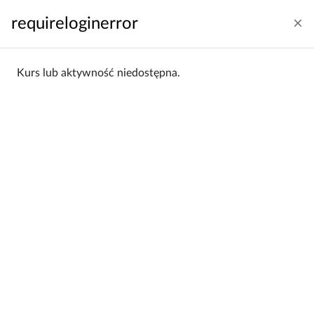
Przejdź do głównej zawartości
requireloginerror
Zaloguj się
Polski ‎(pl)‎
Panel boczny
Kurs lub aktywność niedostępna.
Strona główna
Kategorie kursów
Szkolenia z systemu kancelaryjnego
Szkolenia z systemu
kancelaryjnego
Szkolenia z systemu
Kategorie:
kancelaryjnego
Filtrowanie:
Wszystkie
Sortowanie:
Alfabetycznie