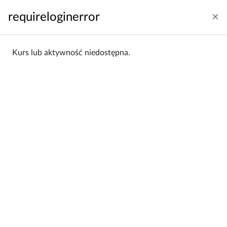
Przejdź do głównej zawartości
requireloginerror
Zaloguj się
Polski ‎(pl)‎
Panel boczny
Kurs lub aktywność niedostępna.
Strona główna
Kategorie kursów
Wydział Ekonomiczno-Socjologiczny
WES 2020/21
WES 2020/21
Wydział Ekonomiczno-
Kategorie:
Socjologiczny / WES 2020/21
Filtrowanie:
Wszystkie
Sortowanie:
Alfabetycznie