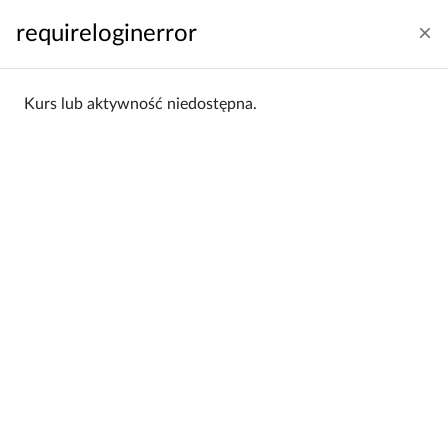
Przejdź do głównej zawartości
requireloginerror
Zaloguj się
Polski ‎(pl)‎
Panel boczny
Kurs lub aktywność niedostępna.
Strona główna
Kategorie kursów
Wydział Nauk Geograficznych
WNG 2013/14
WNG 2013/14
Wydział Nauk Geograficznych /
Kategorie:
WNG 2013/14
Filtrowanie:
Wszystkie
Sortowanie:
Alfabetycznie