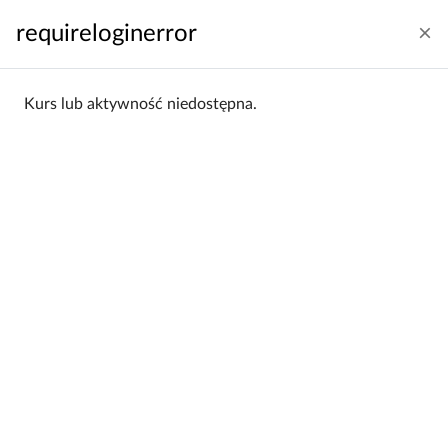
Przejdź do głównej zawartości
requireloginerror
Zaloguj się
Polski ‎(pl)‎
Panel boczny
Kurs lub aktywność niedostępna.
Strona główna
Kategorie kursów
Wydział Nauk Geograficznych
WNG 2016/17
WNG 2016/17
Wydział Nauk Geograficznych /
Kategorie:
WNG 2016/17
Filtrowanie:
Wszystkie
Sortowanie:
Alfabetycznie