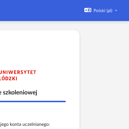
Polski ‎(pl)‎
Zaloguj do Platforma Zdalneg
e szkoleniowej
jego konta uczelnianego: