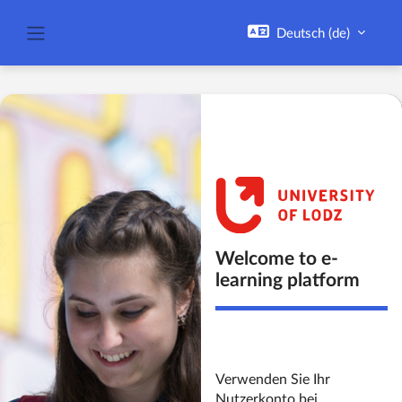
Zum Hauptinhalt
Deutsch ‎(de)‎
Website-Übersicht
Anmelde
Welcome to e-
learning platform
Verwenden Sie Ihr
Nutzerkonto bei