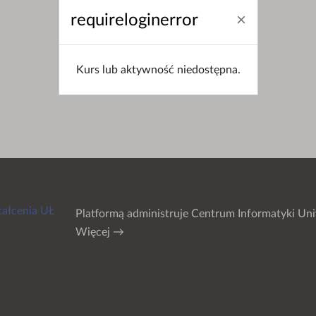
requireloginerror
Kurs lub aktywność niedostępna.
tałcenia UŁ
Platformą administruje
Centrum Informatyki Uni
Więcej →