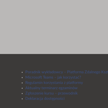
Poradnik wykładowcy – Platforma Zdalnego Ksz
Microsoft Teams – jak korzystać?
Regulamin korzystania z platformy
Aktualny terminarz egzaminów
Zgłoszenie kursu – przewodnik
Deklaracja dostępności