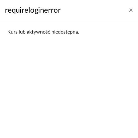
Przejdź do głównej zawartości
requireloginerror
Zaloguj się
Polski ‎(pl)‎
Panel boczny
Kurs lub aktywność niedostępna.
Strona główna
Kategorie kursów
Wydział Filozoficzno-Historyczny
WFH 2019/20
Projekt Edukacja Wojskowa
Projekt Edukacja Wojskowa
Wydział Filozoficzno-Historyczny
Kategorie:
/ WFH 2019/20 / Projekt
Edukacja Wojskowa
Filtrowanie:
Wszystkie
Sortowanie:
Alfabetycznie