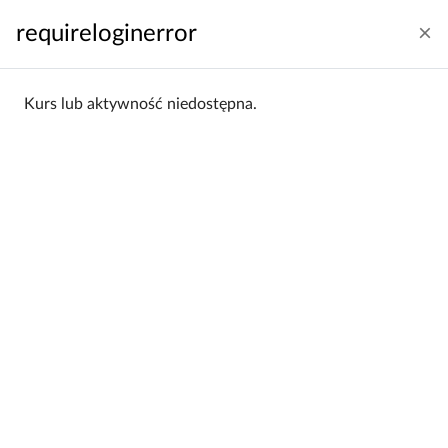
Przejdź do głównej zawartości
requireloginerror
Zaloguj się
Polski ‎(pl)‎
Panel boczny
Kurs lub aktywność niedostępna.
Strona główna
Kategorie kursów
Wydział Prawa i Administracji
WPiA 2016/17
WPiA 2016/17
Wydział Prawa i Administracji /
Kategorie:
WPiA 2016/17
Filtrowanie:
Wszystkie
Sortowanie:
Alfabetycznie