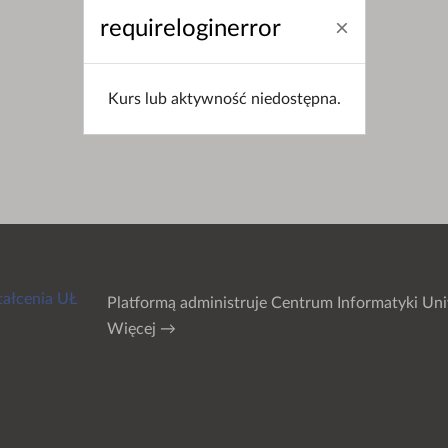
requireloginerror
Kurs lub aktywność niedostępna.
tałcenia UŁ
Platformą administruje
Centrum Informatyki Uni
Więcej →