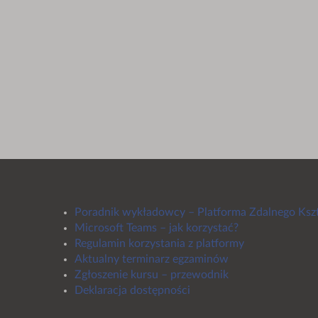
Poradnik wykładowcy – Platforma Zdalnego Ksz
Microsoft Teams – jak korzystać?
Regulamin korzystania z platformy
Aktualny terminarz egzaminów
Zgłoszenie kursu – przewodnik
Deklaracja dostępności