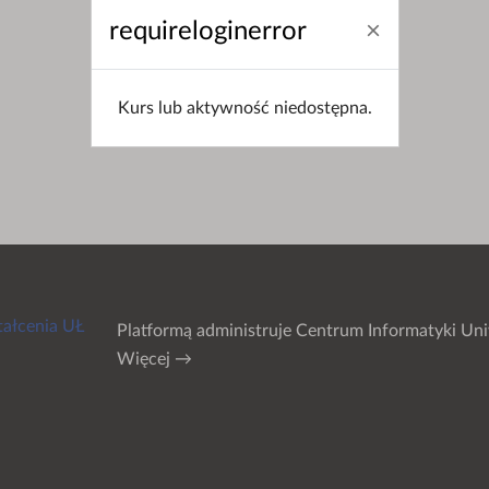
requireloginerror
Kurs lub aktywność niedostępna.
tałcenia UŁ
Platformą administruje
Centrum Informatyki Uni
Więcej →