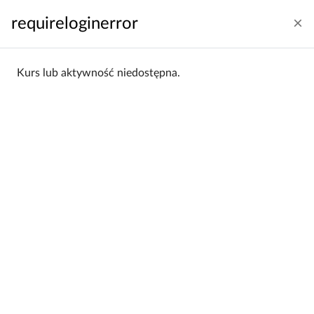
Przejdź do głównej zawartości
requireloginerror
Zaloguj się
Polski ‎(pl)‎
Panel boczny
Kurs lub aktywność niedostępna.
Strona główna
Kategorie kursów
Wydział Nauk o Wychowaniu
WNoW 2016/17
WNoW 2016/17
Wydział Nauk o Wychowaniu /
Kategorie:
WNoW 2016/17
Filtrowanie:
Wszystkie
Sortowanie:
Alfabetycznie