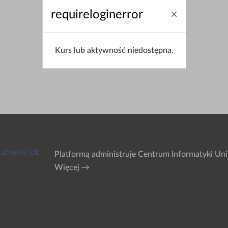
requireloginerror
Kurs lub aktywność niedostępna.
tałcenia UŁ
Platformą administruje
Centrum Informatyki Uni
Więcej →