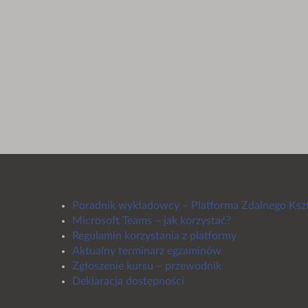
Poradnik wykładowcy – Platforma Zdalnego Ksz
Microsoft Teams – jak korzystać?
Regulamin korzystania z platformy
Aktualny terminarz egzaminów
Zgłoszenie kursu – przewodnik
Deklaracja dostępności