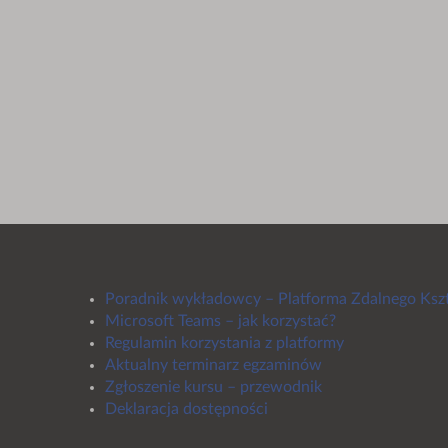
Poradnik wykładowcy – Platforma Zdalnego Ksz
Microsoft Teams – jak korzystać?
Regulamin korzystania z platformy
Aktualny terminarz egzaminów
Zgłoszenie kursu – przewodnik
Deklaracja dostępności