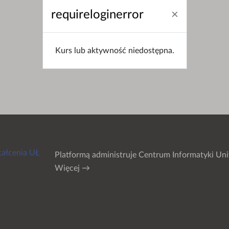
requireloginerror
Kurs lub aktywność niedostępna.
tałcenia UŁ
Platformą administruje
Centrum Informatyki Uni
Więcej →