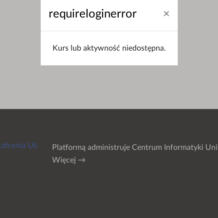
requireloginerror
Kurs lub aktywność niedostępna.
tałcenia UŁ
Platformą administruje
Centrum Informatyki Uni
Więcej →