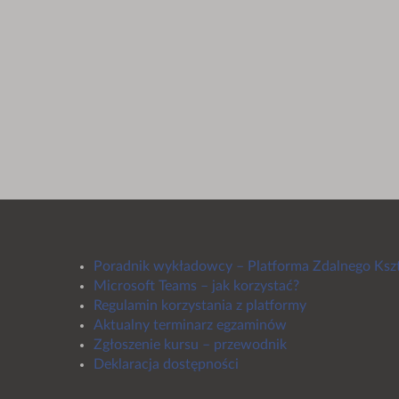
Poradnik wykładowcy – Platforma Zdalnego Ksz
Microsoft Teams – jak korzystać?
Regulamin korzystania z platformy
Aktualny terminarz egzaminów
Zgłoszenie kursu – przewodnik
Deklaracja dostępności