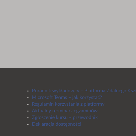
Poradnik wykładowcy – Platforma Zdalnego Ksz
Microsoft Teams – jak korzystać?
Regulamin korzystania z platformy
Aktualny terminarz egzaminów
Zgłoszenie kursu – przewodnik
Deklaracja dostępności