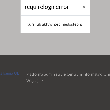
requireloginerror
Kurs lub aktywność niedostępna.
tałcenia UŁ
Platformą administruje
Centrum Informatyki Uni
Więcej →