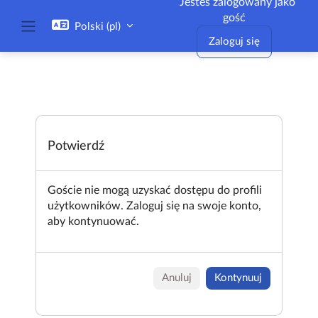
Jesteś zalogowany jako
Przejdź do głównej zawartości
gość
Polski ‎(pl)‎
Panel boczny
Zaloguj się
Potwierdź
Goście nie mogą uzyskać dostępu do profili
użytkowników. Zaloguj się na swoje konto,
aby kontynuować.
Anuluj
Kontynuuj