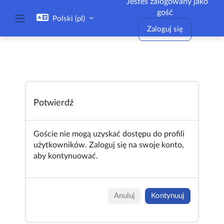
Jesteś zalogowany jako
Przejdź do głównej zawartości
gość
Polski ‎(pl)‎
Panel boczny
Zaloguj się
Potwierdź
Goście nie mogą uzyskać dostępu do profili
użytkowników. Zaloguj się na swoje konto,
aby kontynuować.
Anuluj
Kontynuuj