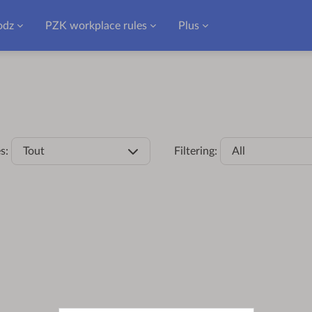
odz
PZK workplace rules
Plus
s:
Tout
Filtering:
All