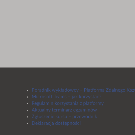
Poradnik wykładowcy – Platforma Zdalnego Ksz
Microsoft Teams – jak korzystać?
Regulamin korzystania z platformy
Aktualny terminarz egzaminów
Zgłoszenie kursu – przewodnik
Deklaracja dostępności