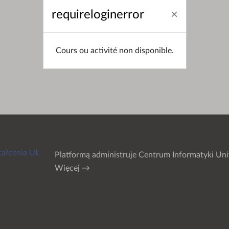
requireloginerror
Cours ou activité non disponible.
tałcenia UŁ
Platformą administruje
Centrum Informatyki Uni
Więcej →