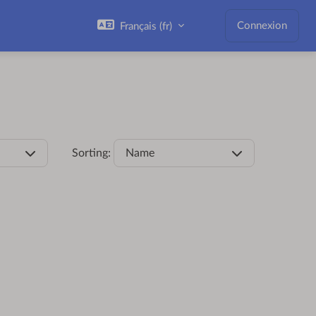
Connexion
Français ‎(fr)‎
Sorting:
Name