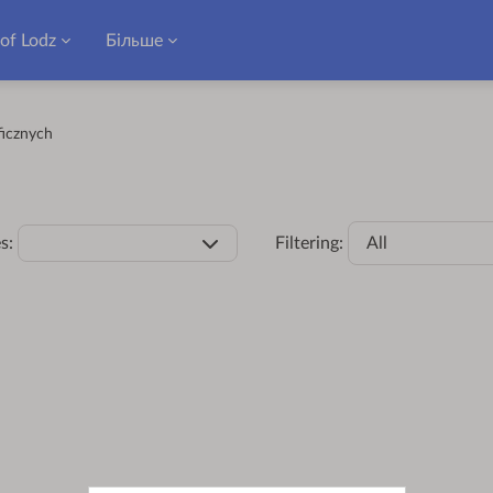
 of Lodz
Більше
icznych
s:
Filtering:
All