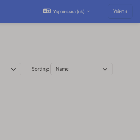
Увійти
Українська ‎(uk)‎
Sorting:
Name