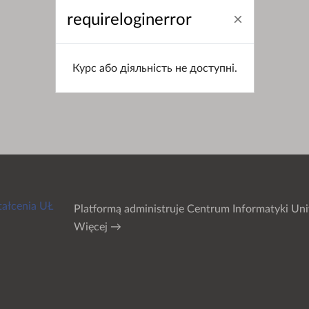
requireloginerror
Курс або діяльність не доступні.
tałcenia UŁ
Platformą administruje
Centrum Informatyki Uni
Więcej →