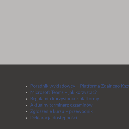
Poradnik wykładowcy – Platforma Zdalnego Ksz
Microsoft Teams – jak korzystać?
Regulamin korzystania z platformy
Aktualny terminarz egzaminów
Zgłoszenie kursu – przewodnik
Deklaracja dostępności