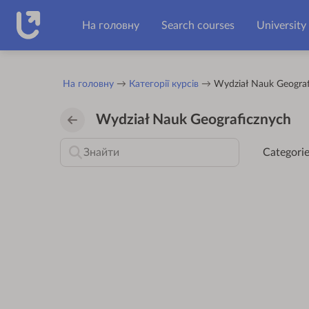
Перейти до головного вмісту
На головну
Search courses
University
На головну
Категорії курсів
Wydział Nauk Geograf
Wydział Nauk Geograficznych
Categorie