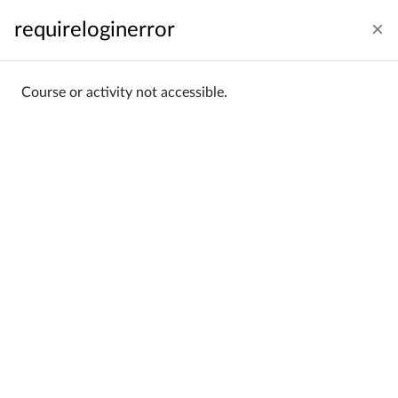
გადადი მთავარ შინაარსზე
requireloginerror
შემოსვლა
ქართული ‎(ka)‎
Side panel
Course or activity not accessible.
საწყისი გვერდი
კურსების კატეგორიები
Wydział Nauk Geograficznych
Wydział Nauk Geograficznych
Categories:
Filtering:
All
Sorting:
Name
Poradnik wykładowcy – Platforma Zdalnego