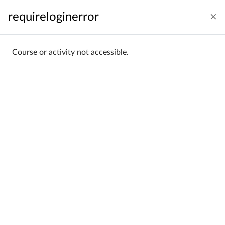
გადადი მთავარ შინაარსზე
requireloginerror
შემოსვლა
ქართული ‎(ka)‎
Side panel
Course or activity not accessible.
საწყისი გვერდი
კურსების კატეგორიები
Wydział Filozoficzno-Historyczny
Wydział Filozoficzno-
Historyczny
Categories:
Filtering:
All
Sorting:
Name