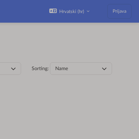
Prijava
Hrvatski ‎(hr)‎
Sorting:
Name