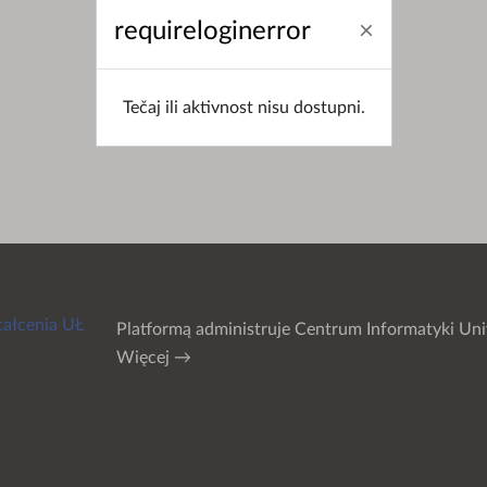
requireloginerror
Tečaj ili aktivnost nisu dostupni.
tałcenia UŁ
Platformą administruje
Centrum Informatyki Uni
Więcej →