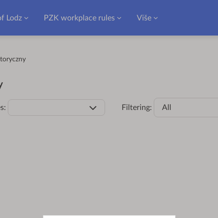
of Lodz
PZK workplace rules
Više
storyczny
y
s:
Filtering:
All