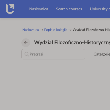
Preskoči na sadržaj
Naslovnica
Search courses
University 
Naslovnica
Popis e-kolegija
Wydział Filozoficzno-Hi
Wydział Filozoficzno-Historyczn
Categorie