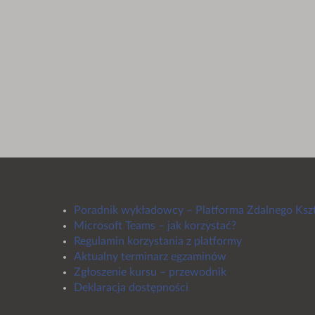
Poradnik wykładowcy – Platforma Zdalnego Ksz
Microsoft Teams – jak korzystać?
Regulamin korzystania z platformy
Aktualny terminarz egzaminów
Zgłoszenie kursu – przewodnik
Deklaracja dostępności