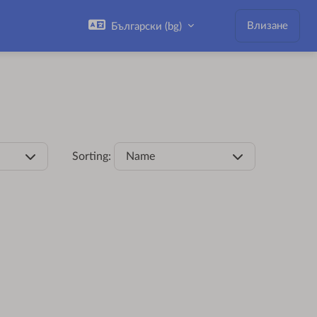
Влизане
Български ‎(bg)‎
Sorting:
Name