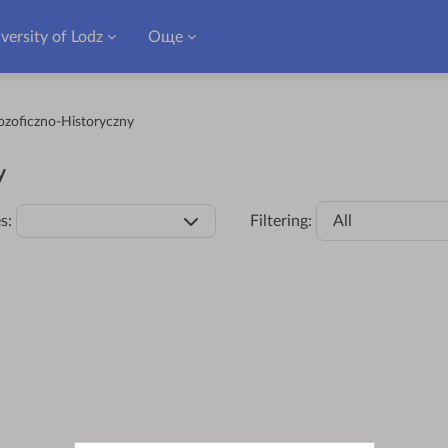
versity of Lodz
Още
ozoficzno-Historyczny
y
s:
Filtering:
All