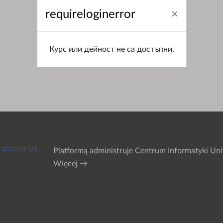
requireloginerror
Курс или дейност не са достъпни.
tałcenia UŁ
Platformą administruje
Centrum Informatyki Uni
Więcej →