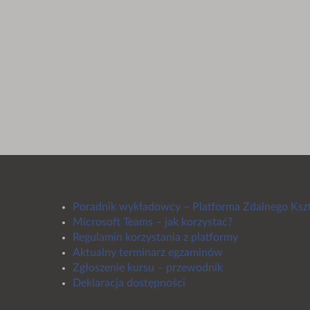
Poradnik wykładowcy – Platforma Zdalnego Ksz
Microsoft Teams – jak korzystać?
Regulamin korzystania z platformy
Aktualny terminarz egzaminów
Zgłoszenie kursu – przewodnik
Deklaracja dostępności