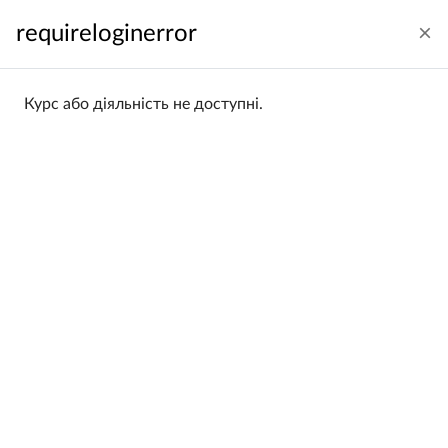
Перейти до головного вмісту
requireloginerror
Увійти
Українська ‎(uk)‎
Бокова панель
Курс або діяльність не доступні.
На головну
Категорії курсів
Wydział Zarządzania
LAPIS
LAPIS
Categories:
Wydział Zarządzania / LAPIS
Filtering:
All
Sorting:
Name