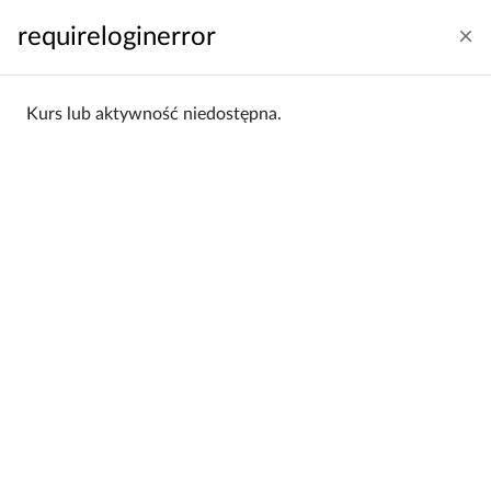
Przejdź do głównej zawartości
requireloginerror
Zaloguj się
Polski ‎(pl)‎
Panel boczny
Kurs lub aktywność niedostępna.
Strona główna
Kategorie kursów
Szkolenie BHP (OSH course)
Szkolenie BHP (OSH course)
Kategorie:
Szkolenie BHP (OSH course)
Filtrowanie:
Wszystkie
Sortowanie:
Alfabetycznie