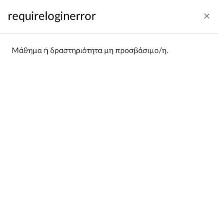
Μετάβαση στο κεντρικό περιεχόμενο
requireloginerror
Σύνδεση
Ελληνικά ‎(el)‎
Πλευρικός πίνακας
Μάθημα ή δραστηριότητα μη προσβάσιμο/η.
Αρχική
Κατηγορίες μαθημάτων
Wydział Ekonomiczno-Socjologiczny
Wydział Ekonomiczno-
Socjologiczny
Categories:
Filtering:
All
Sorting:
Name