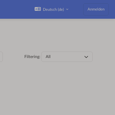
Anmelden
Deutsch ‎(de)‎
Filtering:
All