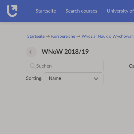
Zum Hauptinhalt
Startseite
Search courses
University o
Startseite
Kursbereiche
Wydział Nauk o Wychowan
WNoW 2018/19
Ca
Sorting:
Name