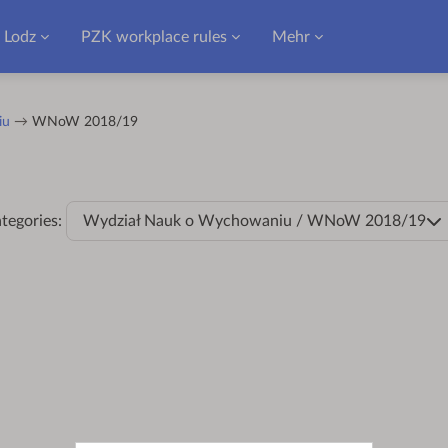
f Lodz
PZK workplace rules
Mehr
iu
WNoW 2018/19
tegories:
Wydział Nauk o Wychowaniu / WNoW 2018/19