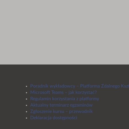
Poradnik wykładowcy – Platforma Zdalnego Ksz
Microsoft Teams – jak korzystać?
Regulamin korzystania z platformy
Aktualny terminarz egzaminów
Zgłoszenie kursu – przewodnik
Deklaracja dostępności