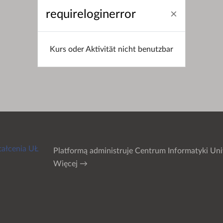
requireloginerror
Kurs oder Aktivität nicht benutzbar
tałcenia UŁ
Platformą administruje
Centrum Informatyki Uni
Więcej →