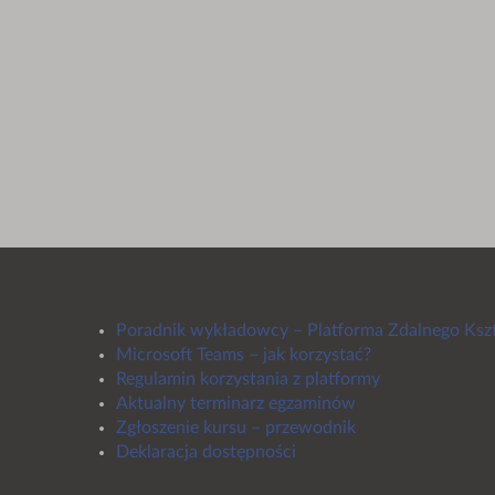
Poradnik wykładowcy – Platforma Zdalnego Ksz
Microsoft Teams – jak korzystać?
Regulamin korzystania z platformy
Aktualny terminarz egzaminów
Zgłoszenie kursu – przewodnik
Deklaracja dostępności