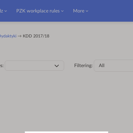
dz
PZK workplace rules
More
Dydaktyki
KDD 2017/18
s:
Filtering:
All