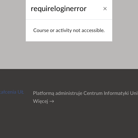
requireloginerror
Course or activity not accessible.
tałcenia UŁ
Platformą administruje
Centrum Informatyki Uni
Więcej →