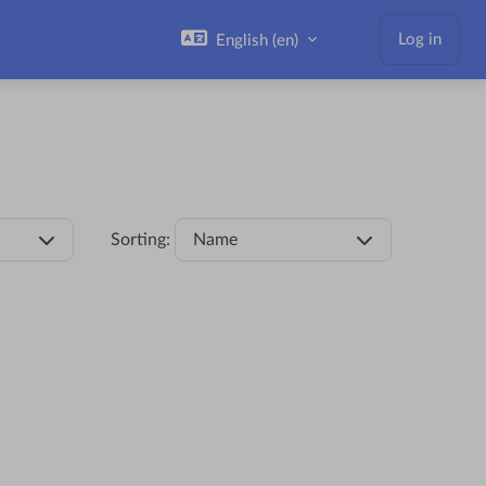
Log in
English ‎(en)‎
Sorting:
Name