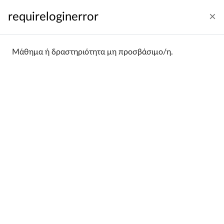
Μετάβαση στο κεντρικό περιεχόμενο
requireloginerror
Σύνδεση
Ελληνικά ‎(el)‎
Πλευρικός πίνακας
Μάθημα ή δραστηριότητα μη προσβάσιμο/η.
Αρχική
Κατηγορίες μαθημάτων
Wydział Chemii
WCH 2015/16
WCH 2015/16
Categories:
Filtering:
All
Sorting:
Name
Poradnik wykładowcy – Platforma Zdalnego