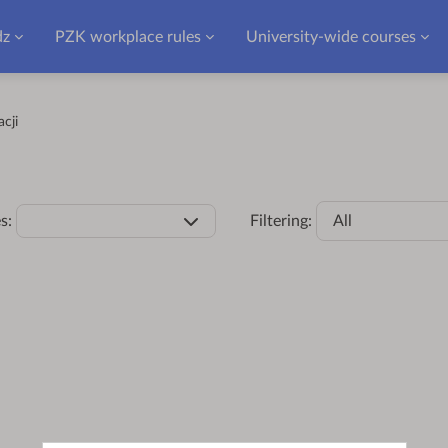
dz
PZK workplace rules
University-wide courses
cji
s:
Filtering:
All