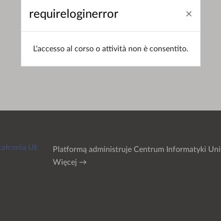
requireloginerror
L'accesso al corso o attività non è consentito.
tałcenia UŁ
Platformą administruje
Centrum Informatyki Uni
Więcej →