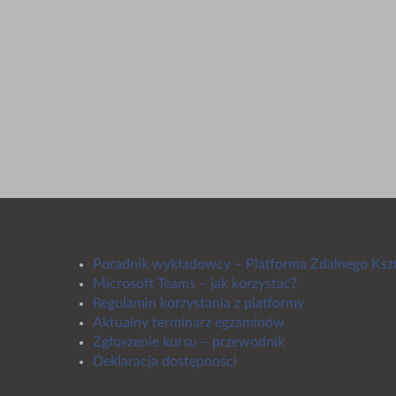
Poradnik wykładowcy – Platforma Zdalnego Ksz
Microsoft Teams – jak korzystać?
Regulamin korzystania z platformy
Aktualny terminarz egzaminów
Zgłoszenie kursu – przewodnik
Deklaracja dostępności