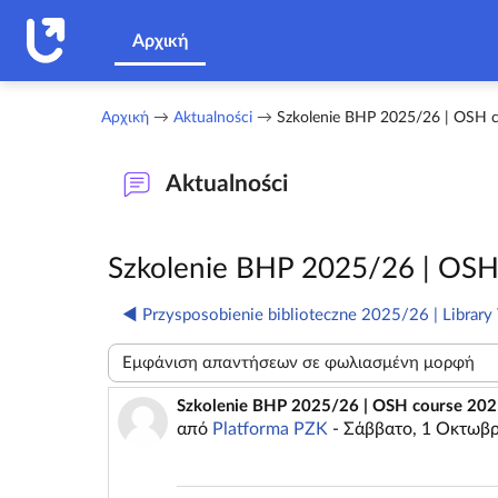
Μετάβαση στο κεντρικό περιεχόμενο
Αρχική
Αρχική
Aktualności
Szkolenie BHP 2025/26 | OSH 
Aktualności
Szkolenie BHP 2025/26 | OSH
◀︎ Przysposobienie biblioteczne 2025/26 | Librar
Λειτουργία εμφάνισης
Szkolenie BHP 2025/26 | OSH course 20
Αριθμός απαντήσεων: 0
από
Platforma PZK
-
Σάββατο, 1 Οκτωβρ