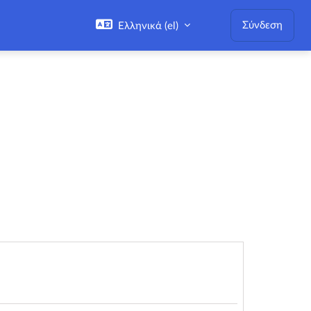
Σύνδεση
Ελληνικά ‎(el)‎