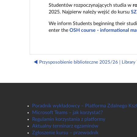
Studentów rozpoczynających studia w
r
2025. Najpierw należy wejść do kursu
SZ
We inform Students beginning their studi
enter the
OSH course - informational mat
◀︎ Przysposobienie biblioteczne 2025/26 | Librar
Poradnik wykładowcy – Platforma Zdalnego Ksz
Microsoft Teams – jak korzystać?
Regulamin korzystania z platformy
Aktualny terminarz egzaminów
Zgłoszenie kursu – przewodnik