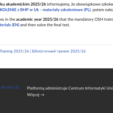
oku akademickim 2025/26
informujemy, że obowiązkowe szkolen
KOLENIE z BHP w UŁ - materiały szkoleniowe (PL)
,
potem należ
es in the
academic year 2025/26
that the m
andatory OSH traini
erials (EN)
and then solve the final test.
y Training 2025/26 | Бібліотечний тренінг 2025/26
tałcenia UŁ
Platformą administruje
Centrum Informatyki Uni
Więcej →