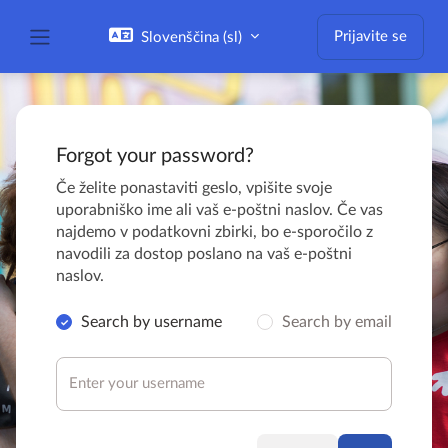
Preskoči na glavno vsebino
Prijavite se
Slovenščina ‎(sl)‎
Stransko polje
Forgot your password?
Če želite ponastaviti geslo, vpišite svoje
uporabniško ime ali vaš e-poštni naslov. Če vas
najdemo v podatkovni zbirki, bo e-sporočilo z
navodili za dostop poslano na vaš e-poštni
naslov.
Search by username
Search by email
Išči po uporabniških imenih