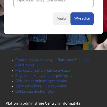
Anuluj
Poradnik wykładowcy – Platforma Zdalnego
Kształcenia UŁ
Microsoft Teams – jak korzystać?
Regulamin korzystania z platformy
Aktualny terminarz egzaminów
Zgłoszenie kursu – przewodnik
Deklaracja dostępności
Platformą administruje
Centrum Informatyki