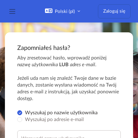
Przejdź do głównej zawartości
Zaloguj się
Polski ‎(pl)‎
Panel boczny
Zapomniałeś hasła?
Aby zresetować hasło, wprowadź poniżej
nazwę użytkownika
LUB
adres e-mail
.
Jeżeli uda nam się znaleźć Twoje dane w bazie
danych, zostanie wysłana wiadomość na Twój
adres e-mail z instrukcją, jak uzyskać ponownie
dostęp.
Wyszukaj po nazwie użytkownika
Wyszukaj po adresie e-mail
Wyszukaj po nazwie użytkownika