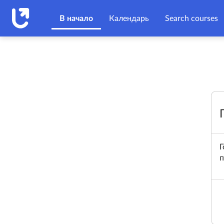
Перейти к основному содержанию
В начало
Календарь
Search courses
Г
п