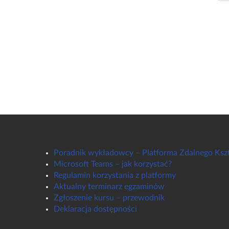
Poradnik wykładowcy – Platforma Zdalnego Ksz
Microsoft Teams – jak korzystać?
Regulamin korzystania z platformy
Aktualny terminarz egzaminów
Zgłoszenie kursu – przewodnik
Deklaracja dostępności