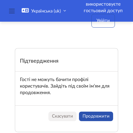
Перейти до головного вмісту
використовуєте
гостьовий доступ
Українська ‎(uk)‎
Бокова панель
Увійти
Підтвердження
Гості не можуть бачити профілі
користувачів. Зайдіть під своїм ім’ям для
продовження.
Скасувати
Продовжити