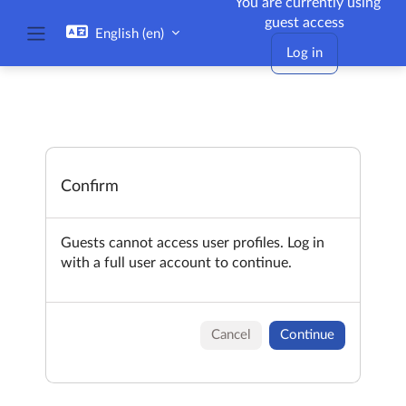
You are currently using
Skip to main content
guest access
English ‎(en)‎
Side panel
Log in
Confirm
Guests cannot access user profiles. Log in
with a full user account to continue.
Cancel
Continue