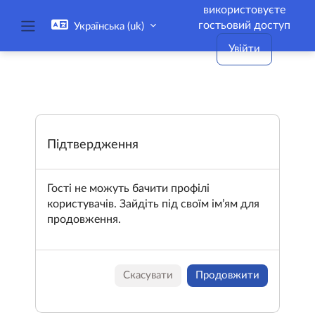
Перейти до головного вмісту
використовуєте
гостьовий доступ
Українська ‎(uk)‎
Бокова панель
Увійти
Підтвердження
Гості не можуть бачити профілі
користувачів. Зайдіть під своїм ім’ям для
продовження.
Скасувати
Продовжити