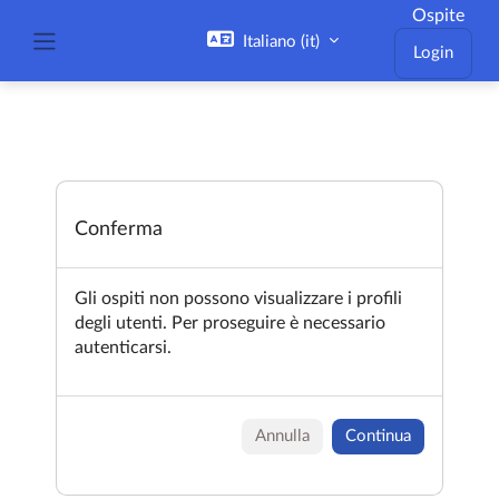
Vai al contenuto principale
Ospite
Italiano ‎(it)‎
Login
Pannello laterale
Conferma
Gli ospiti non possono visualizzare i profili
degli utenti. Per proseguire è necessario
autenticarsi.
Annulla
Continua