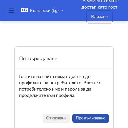
В момента имате
Прескочи на основното съдържание
достъп като гост
Български ‎(bg)‎
Страничен панел
Влизане
Потвърждаване
Гостите на сайта нямат достъп до
профилите на потребителите. Влезте с
потребителско име и парола за да
продължите към профила.
Отказване
Продължаване