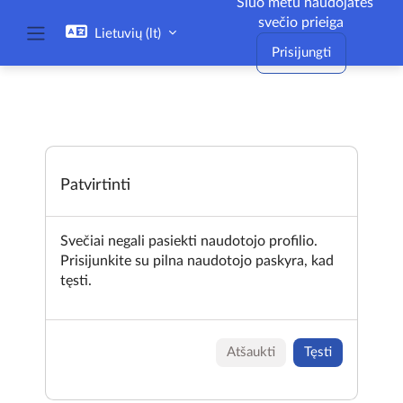
Šiuo metu naudojatės
Pereiti į pagrindinį turinį
svečio prieiga
Lietuvių ‎(lt)‎
Šoninis skydelis
Prisijungti
Patvirtinti
Svečiai negali pasiekti naudotojo profilio.
Prisijunkite su pilna naudotojo paskyra, kad
tęsti.
Atšaukti
Tęsti