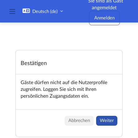
Sie sind als Gast
Zum Hauptinhalt
angemeldet
Deutsch ‎(de)‎
Website-Übersicht
Anmelden
Bestätigen
Gäste dürfen nicht auf die Nutzerprofile
zugreifen. Loggen Sie sich mit Ihren
persönlichen Zugangsdaten ein.
Abbrechen
Weiter